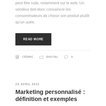
peut être rude, notamment sur le web. Un
vendeur doit donc convaincre les
consommateurs de choisir son produit plutôt
qu'un autre.
READ MORE
CÉDRIC
DIGITAL
0
20 AVRIL 2021
Marketing personnalisé :
définition et exemples