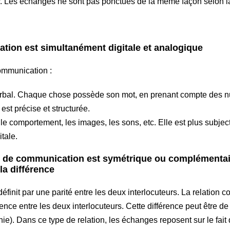
r. Les échanges ne sont pas ponctués de la même façon selon la
 est simultanément digitale et analogique
ommunication :
le verbal. Chaque chose possède son mot, en prenant compte des
st précise et structurée.
e le comportement, les images, les sons, etc. Elle est plus subje
tale.
communication est symétrique ou complémentaire,
 la différence
définit par une parité entre les deux interlocuteurs. La relation
ence entre les deux interlocuteurs. Cette différence peut être de
rchie). Dans ce type de relation, les échanges reposent sur le fa